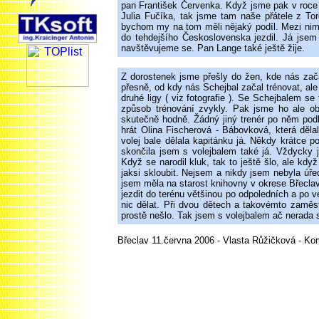
pan František Červenka. Když jsme pak v roce 
Julia Fučíka, tak jsme tam naše přátele z Tor
bychom my na tom měli nějaký podíl. Mezi nimi
do tehdejšího Československa jezdil. Já jsem 
navštěvujeme se. Pan Lange také ještě žije.
Z dorostenek jsme přešly do žen, kde nás zača
přesně, od kdy nás Schejbal začal trénovat, al
druhé ligy ( viz fotografie ). Se Schejbalem s
způsob trénování zvykly. Pak jsme ho ale ob
skutečně hodně. Žádný jiný trenér po něm pod
hrát Olina Fischerová - Bábovková, která děl
volej bale dělala kapitánku já. Někdy krátce p
skončila jsem s volejbalem také já. Vždycky 
Když se narodil kluk, tak to ještě šlo, ale k
jaksi skloubit. Nejsem a nikdy jsem nebyla úř
jsem měla na starost knihovny v okrese Břeclav
jezdit do terénu většinou po odpoledních a po 
nic dělat. Při dvou dětech a takovémto zaměst
prostě nešlo. Tak jsem s volejbalem ač nerada 
Břeclav 11.června 2006 - Vlasta Růžičková - K