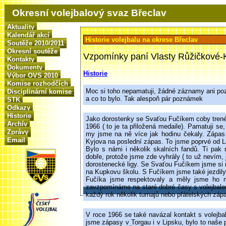
Okresní volejbalový svaz Břeclav
Aktuality
Kalendář akcí
Historie volejbalu na okrese Břeclav
Soutěže 2010/2011
Okresní soutěže
Vzpomínky paní Vlasty Růžičkové
Kontakty
Dokumenty
Historie
Výbor OVS 2010
Komise rozhodčích
Moc si toho nepamatuji, žádné záznamy ani pozn
Disciplinární komise
a co to bylo. Tak alespoň pár poznámek
STK
Odkazy
Historie
Jako dorostenky se Svaťou Fučíkem coby trenére
Archív
1966 ( to je ta přiložená medaile). Pamatuji s
Zprávy
my jsme na ně více jak hodinu čekaly. Zápas 
Email
Kyjova na poslední zápas. To jsme poprvé od Lo
Bylo s námi i několik skalních fandů. Ti pak
dobře, protože jsme zde vyhrály ( to už nevím, j
dorostenecké ligy. Se Svaťou Fučíkem jsme si m
na Kupkovu školu. S Fučíkem jsme také jezdily 
Fučíka jsme respektovaly a měly jsme ho m
zavzpomínáme na staré dobré časy s volejbale
každý rok několik turnajů nebo přátelských zápas
V roce 1966 se také navázal kontakt s volejb
jsme zápasy v Torgau i v Lipsku, bylo to naše 