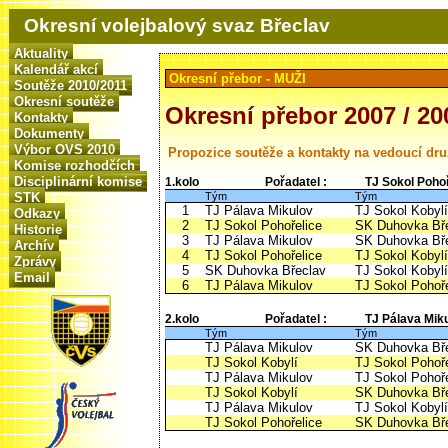
Okresní volejbalový svaz Břeclav
Aktuality
Kalendář akcí
Okresní přebor - MUŽI
Soutěže 2010/2011
Okresní soutěže
Okresní přebor 2007 / 20
Kontakty
Dokumenty
Výbor OVS 2010
Propozice soutěže a kontakty na vedoucí dru
Komise rozhodčích
Disciplinární komise
1.kolo
Pořadatel :
TJ Sokol Poho
Tým
Tým
STK
1
TJ Pálava Mikulov
TJ Sokol Kobylí
Odkazy
2
TJ Sokol Pohořelice
SK Duhovka Bř
Historie
3
TJ Pálava Mikulov
SK Duhovka Bř
Archív
4
TJ Sokol Pohořelice
TJ Sokol Kobylí
Zprávy
5
SK Duhovka Břeclav
TJ Sokol Kobylí
Email
6
TJ Pálava Mikulov
TJ Sokol Pohoře
2.kolo
Pořadatel :
TJ Pálava Mik
Tým
Tým
TJ Pálava Mikulov
SK Duhovka Bř
TJ Sokol Kobylí
TJ Sokol Pohoře
TJ Pálava Mikulov
TJ Sokol Pohoře
TJ Sokol Kobylí
SK Duhovka Bř
TJ Pálava Mikulov
TJ Sokol Kobylí
TJ Sokol Pohořelice
SK Duhovka Bř